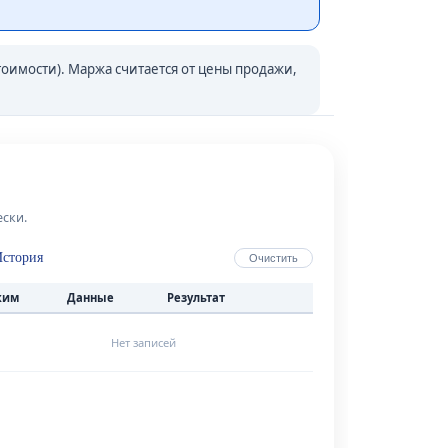
тоимости). Маржа считается от цены продажи,
ески.
История
Очистить
жим
Данные
Результат
Нет записей