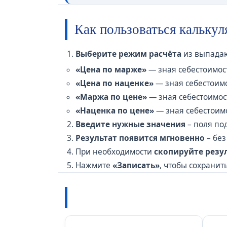
Как пользоваться кальку
Выберите режим расчёта
из выпадаю
«Цена по марже»
— зная себестоимос
«Цена по наценке»
— зная себестоимо
«Маржа по цене»
— зная себестоимост
«Наценка по цене»
— зная себестоимо
Введите нужные значения
– поля по
Результат появится мгновенно
– без
При необходимости
скопируйте резу
Нажмите
«Записать»
, чтобы сохранит