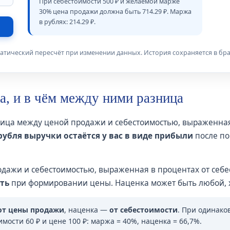
При себестоимости 500 ₽ и желаемой марже
30% цена продажи должна быть 714.29 ₽. Маржа
в рублях: 214.29 ₽.
атический пересчёт при изменении данных. История сохраняется в бра
а, и в чём между ними разница
ница между ценой продажи и себестоимостью, выраженная
рубля выручки остаётся у вас в виде прибыли
после по
дажи и себестоимостью, выраженная в процентах от себе
ть
при формировании цены. Наценка может быть любой, 
от цены продажи
, наценка —
от себестоимости
. При одинако
ости 60 ₽ и цене 100 ₽: маржа = 40%, наценка = 66,7%.