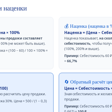
и наценки
💰 Наценка (наценка в 
ена × 100%
Наценка = (Цена − Себе
ены продажи составляет
Наценка показывает,
на ско
100% (не может быть выше).
себестоимость
, чтобы полу
(100%, 200% и выше).
а = (100 − 60) / 100 × 100% =
Пример:
Себестоимость 60 ₽, 
=
66,7%
🔄 Обратный расчёт це
100)
Цена = Себестоимость × 
о рассчитать цену продажи.
Зная себестоимость и желае
продажи.
 30%. Цена = 500 / (1 − 0,3)
Пример:
Себестоимость 60 ₽,
0,667) =
100 ₽