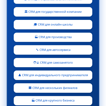
🏛️ CRM для государственной компании
🎓 CRM для онлайн-школы
🏭 CRM для производства
🔧 CRM для автосервиса
🧑‍💻 CRM для самозанятого
👤 CRM для индивидуального предпринимателя
🏢 CRM для нескольких филиалов
🏭 CRM для крупного бизнеса