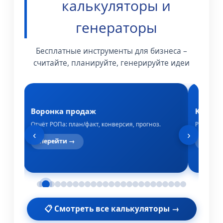
калькуляторы и
генераторы
Бесплатные инструменты для бизнеса –
считайте, планируйте, генерируйте идеи
Воронка продаж
KPI со
ями.
Отчёт РОПа: план/факт, конверсия, прогноз.
Расчёт за
‹
›
Перейти →
Пере
📋 Смотреть все калькуляторы →