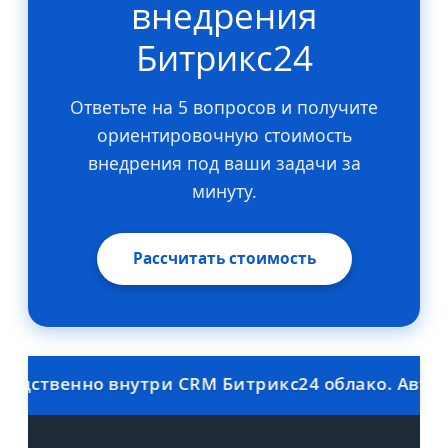
внедрения
Битрикс24
Ответьте на 5 вопросов и получите
ориентировочную стоимость
внедрения под ваши задачи за
минуту.
Рассчитать стоимость
твенно внутри CRM Битрикс24 облако. Автомати