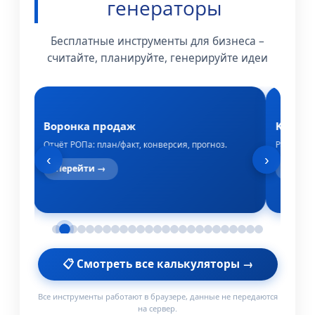
генераторы
Бесплатные инструменты для бизнеса –
считайте, планируйте, генерируйте идеи
Воронка продаж
KPI со
ями.
Отчёт РОПа: план/факт, конверсия, прогноз.
Расчёт за
‹
›
Перейти →
Пере
📋 Смотреть все калькуляторы →
Все инструменты работают в браузере, данные не передаются
на сервер.