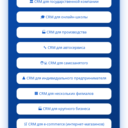
🏛️ CRM для государственной компании
🎓 CRM для онлайн-школы
🏭 CRM для производства
🔧 CRM для автосервиса
🧑‍💻 CRM для самозанятого
👤 CRM для индивидуального предпринимателя
🏢 CRM для нескольких филиалов
🏭 CRM для крупного бизнеса
🛒 CRM для e-commerce (интернет-магазинов)