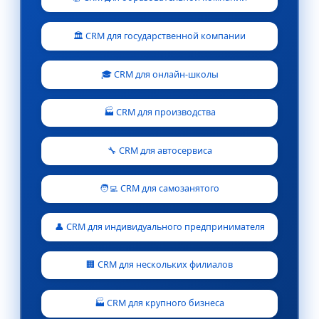
🏛️ CRM для государственной компании
🎓 CRM для онлайн-школы
🏭 CRM для производства
🔧 CRM для автосервиса
🧑‍💻 CRM для самозанятого
👤 CRM для индивидуального предпринимателя
🏢 CRM для нескольких филиалов
🏭 CRM для крупного бизнеса