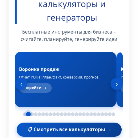
калькуляторы и
генераторы
Бесплатные инструменты для бизнеса –
считайте, планируйте, генерируйте идеи
Воронка продаж
KPI со
ями.
Отчёт РОПа: план/факт, конверсия, прогноз.
Расчёт за
‹
›
Перейти →
Пере
📋 Смотреть все калькуляторы →