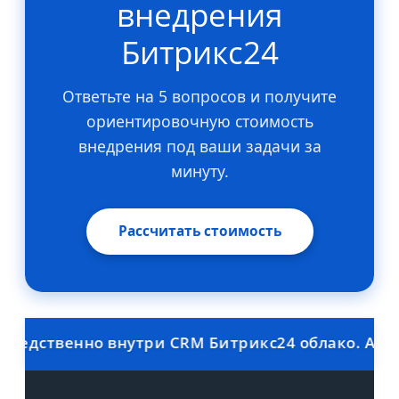
внедрения
Битрикс24
Ответьте на 5 вопросов и получите
ориентировочную стоимость
внедрения под ваши задачи за
минуту.
Рассчитать стоимость
дственно внутри CRM Битрикс24 облако. Автомат