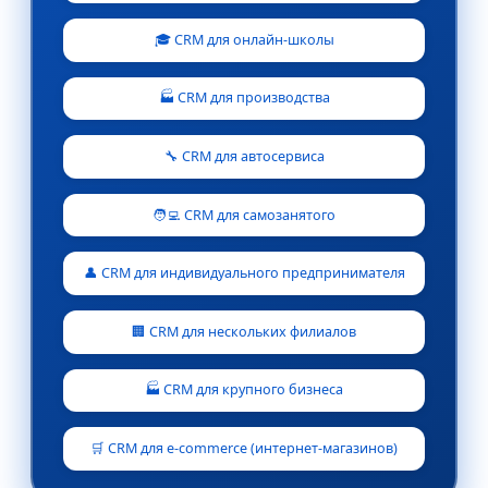
🎓 CRM для онлайн-школы
🏭 CRM для производства
🔧 CRM для автосервиса
🧑‍💻 CRM для самозанятого
👤 CRM для индивидуального предпринимателя
🏢 CRM для нескольких филиалов
🏭 CRM для крупного бизнеса
🛒 CRM для e-commerce (интернет-магазинов)