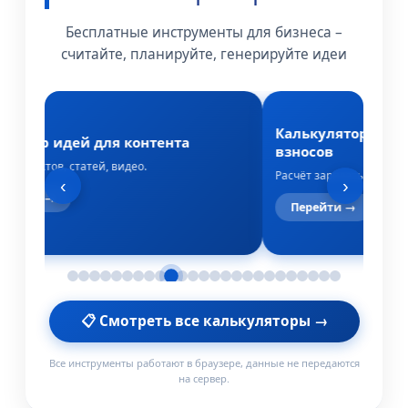
Бесплатные инструменты для бизнеса –
считайте, планируйте, генерируйте идеи
Калькулятор зарп
ератор идей для контента
взносов
 для постов, статей, видео.
Расчёт зарплаты, НДФЛ 
‹
›
ерейти →
Перейти →
📋 Смотреть все калькуляторы →
Все инструменты работают в браузере, данные не передаются
на сервер.