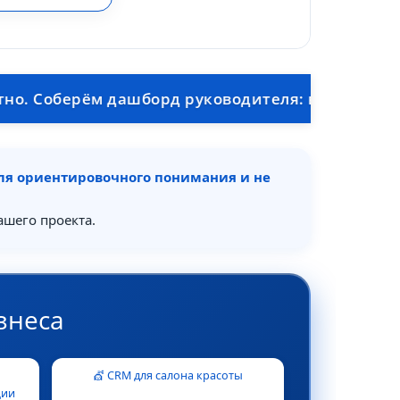
берём дашборд руководителя: выручка, маржа, п
для ориентировочного понимания и не
ашего проекта.
знеса
💇 CRM для салона красоты
ции