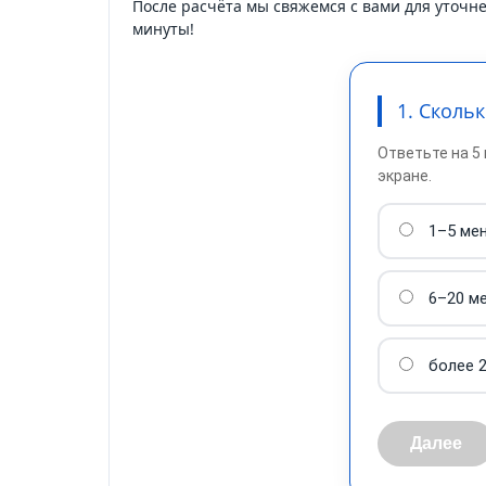
После расчёта мы свяжемся с вами для уточн
минуты!
1. Сколь
Ответьте на 5
экране.
1–5 ме
6–20 м
более 
Далее