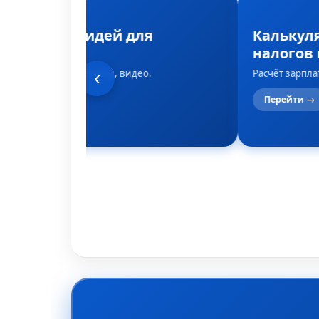
Генератор идей для
Калькул
контента
налогов 
Темы для постов, статей, видео.
Расчёт зарпла
‹
Перейти →
Перейти →