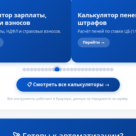
ятор зарплаты,
Калькулятор пене
и взносов
штрафов
ты, НДФЛ и страховых взносов.
Расчёт пеней по ставке ЦБ (1/
Перейти →
📋 Смотреть все калькуляторы →
Все инструменты работают в браузере, данные не передаются на сервер.
🚀 Готовы к автоматизации?