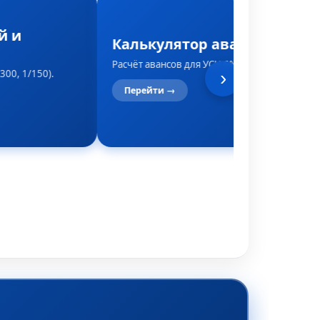
й и
Калькулятор авансов по УС
Расчёт авансов для УСН 6% или 15%.
300, 1/150).
›
Перейти →