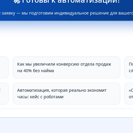
е заявку — мы подготовим индивидуальное решение для вашего
Как мы увеличили конверсию отдела продаж
П
на 40% без найма
с
С
Автоматизация, которая реально экономит
«
часы: кейс с роботами
о