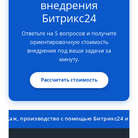
внедрения
Битрикс24
Ответьте на 5 вопросов и получите
ориентировочную стоимость
внедрения под ваши задачи за
минуту.
Рассчитать стоимость
ж, производство с помощью Битрикс24 и 1С. Ск