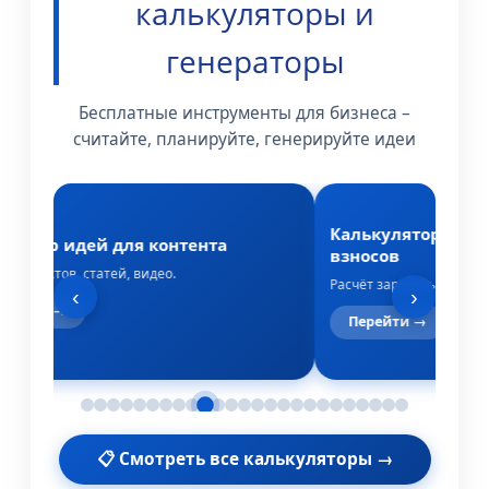
калькуляторы и
генераторы
Бесплатные инструменты для бизнеса –
считайте, планируйте, генерируйте идеи
Калькулятор зарп
ератор идей для контента
взносов
 для постов, статей, видео.
Расчёт зарплаты, НДФЛ 
‹
›
ерейти →
Перейти →
📋 Смотреть все калькуляторы →