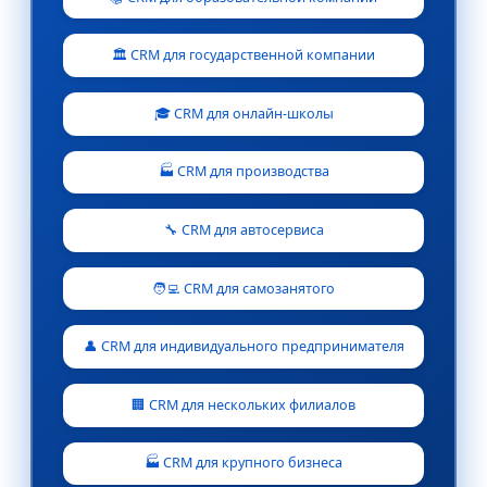
🏛️ CRM для государственной компании
🎓 CRM для онлайн-школы
🏭 CRM для производства
🔧 CRM для автосервиса
🧑‍💻 CRM для самозанятого
👤 CRM для индивидуального предпринимателя
🏢 CRM для нескольких филиалов
🏭 CRM для крупного бизнеса