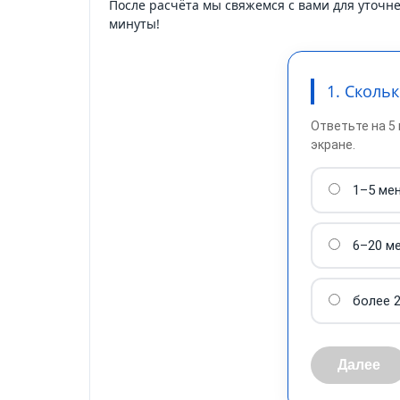
После расчёта мы свяжемся с вами для уточн
минуты!
1. Сколь
Ответьте на 5
экране.
1–5 ме
6–20 м
более 
Далее