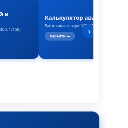
й и
Калькулятор авансов по УС
Расчёт авансов для УСН 6% или 15%.
300, 1/150).
›
Перейти →