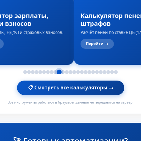
ятор зарплаты,
Калькулятор пене
и взносов
штрафов
ты, НДФЛ и страховых взносов.
Расчёт пеней по ставке ЦБ (1/
Перейти →
📋 Смотреть все калькуляторы →
Все инструменты работают в браузере, данные не передаются на сервер.
🚀 Готовы к автоматизации?