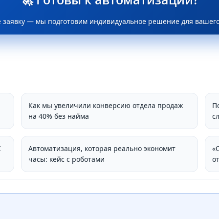
е заявку — мы подготовим индивидуальное решение для вашего
Как мы увеличили конверсию отдела продаж
П
на 40% без найма
с
С
Автоматизация, которая реально экономит
«
часы: кейс с роботами
о