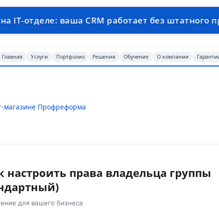
 ваша CRM работает без штатного программиста
Главная
Услуги
Портфолио
Решения
Обучение
О компании
Гаранти
ет-магазине Профреформа
к настроить права владельца группы
андартный)
ение для вашего бизнеса