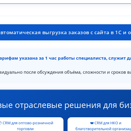
еская выгрузка заказов с сайта в 1С и обратно
арифам указана за 1 час работы специалиста, служит 
видуально после обсуждения объёма, сложности и сроков в
вые отраслевые решения для би
 CRM для оптово-розничной
❤️ CRM для НКО и
торговли
благотворительной организа