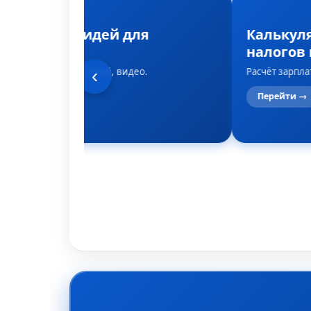
Генератор идей для
Калькул
контента
налогов 
Темы для постов, статей, видео.
Расчёт зарпла
‹
Перейти →
Перейти →