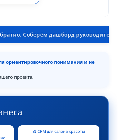
. Соберём дашборд руководителя: выручка, марж
для ориентировочного понимания и не
ашего проекта.
знеса
💇 CRM для салона красоты
ции