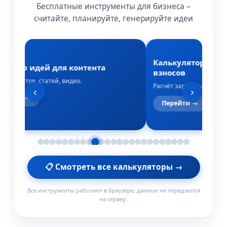
Бесплатные инструменты для бизнеса –
считайте, планируйте, генерируйте идеи
Калькулятор зарп
ератор идей для контента
взносов
 для постов, статей, видео.
Расчёт зарплаты, НДФЛ 
‹
›
ерейти →
Перейти →
📋 Смотреть все калькуляторы →
Все инструменты работают в браузере, данные не передаются
на сервер.