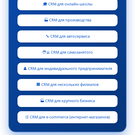
🎓 CRM для онлайн-школы
🏭 CRM для производства
🔧 CRM для автосервиса
🧑‍💻 CRM для самозанятого
👤 CRM для индивидуального предпринимателя
🏢 CRM для нескольких филиалов
🏭 CRM для крупного бизнеса
🛒 CRM для e-commerce (интернет-магазинов)