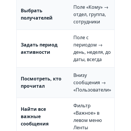
Поле «Кому» →
Выбрать
Мо
отдел, группа,
получателей
ком
сотрудники
Поле с
«Все
Задать период
периодом →
нов
активности
день, неделя, до
сот
даты, всегда
Внизу
Посмотреть, кто
Спи
сообщения →
прочитал
про
«Пользователи»
Фильтр
Найти все
Отс
«Важное» в
важные
все
левом меню
сообщения
дан
Ленты