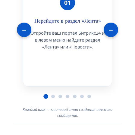
01
Нажм
Перейдите в раздел «Лента»
←
→
Откройте ваш портал Битрикс24 и
В верх
в левом меню найдите раздел
кноп
«Лента» или «Новости».
вы
«
Каждый шаг — ключевой этап создания важного
сообщения.