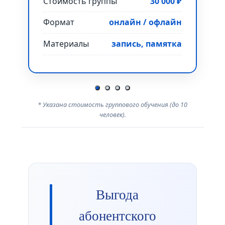
Стоимость группы
30 000 ₽
Фо
Формат
онлайн / офлайн
Ма
Материалы
запись, памятка
* Указана стоимость группового обучения (до 10
человек).
Выгода
абонентского