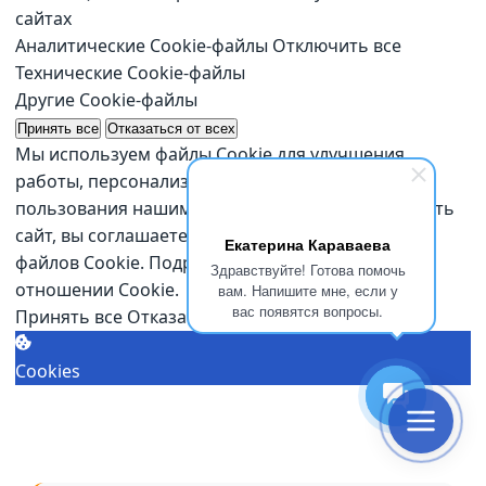
сайтах
Аналитические Cookie-файлы
Отключить все
Технические Cookie-файлы
Другие Cookie-файлы
Принять все
Отказаться от всех
Мы используем файлы Cookie для улучшения
работы, персонализации и повышения удобства
пользования нашим сайтом. Продолжая посещать
сайт, вы соглашаетесь на использование нами
Екатерина Караваева
файлов Cookie.
Подробнее о нашей политике в
Здравствуйте! Готова помочь
отношении Cookie.
вам. Напишите мне, если у
вас появятся вопросы.
Принять все
Отказаться от всех
Настроить
Cookies