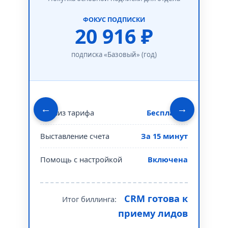
ФОКУС ПОДПИСКИ
20 916 ₽
подписка «Базовый» (год)
←
→
Анализ тарифа
Бесплатно
Срок
Выставление счета
За 15 минут
Инт
Помощь с настройкой
Включена
Сло
CRM готова к
Итог биллинга:
приему лидов