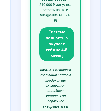
210 000 ₽ минус все
затраты на ПО и
внедрение 416 716
₽)
Система
полностью
окупает
себя на 4-й
месяц
Важно:
Со второго
года ваши расходы
кардинально
снижаются:
отпадают
затраты на
первичное
внедрение, и вы