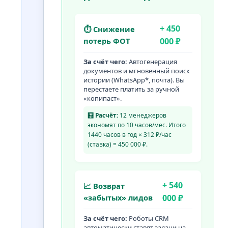
+ 450
⏱ Снижение
потерь ФОТ
000 ₽
За счёт чего:
Автогенерация
документов и мгновенный поиск
истории (WhatsApp*, почта). Вы
перестаете платить за ручной
«копипаст».
🧮 Расчёт:
12 менеджеров
экономят по 10 часов/мес. Итого
1440 часов в год × 312 ₽/час
(ставка) = 450 000 ₽.
+ 540
📈 Возврат
«забытых» лидов
000 ₽
За счёт чего:
Роботы CRM
автоматически ставят задачи на