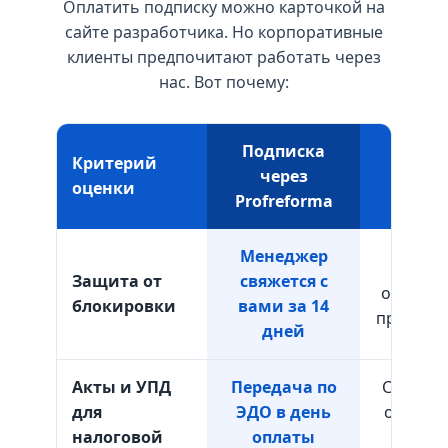
Оплатить подписку можно карточкой на
сайте разработчика. Но корпоративные
клиенты предпочитают работать через
нас. Вот почему:
Подписка
Опл
Критерий
через
напр
оценки
Profreforma
кар
Менеджер
Сист
Защита от
свяжется с
отключи
блокировки
вами за 14
предупр
дней
Акты и УПД
Передача по
Сложнос
для
ЭДО в день
оплате 
налоговой
оплаты
физл