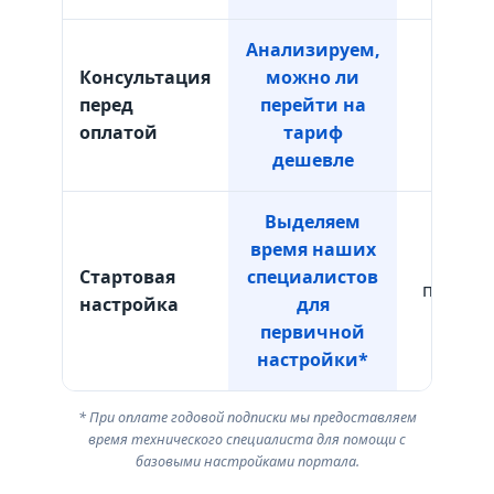
Анализируем,
Консультация
можно ли
перед
перейти на
Отсутс
оплатой
тариф
дешевле
Выделяем
время наших
Тол
Стартовая
специалистов
програм
настройка
для
наст
первичной
настройки*
* При оплате годовой подписки мы предоставляем
время технического специалиста для помощи с
базовыми настройками портала.