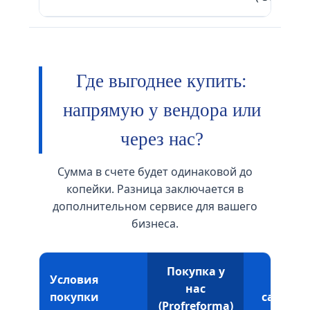
Где выгоднее купить:
напрямую у вендора или
через нас?
Сумма в счете будет одинаковой до
копейки. Разница заключается в
дополнительном сервисе для вашего
бизнеса.
Покупка у
Условия
Покуп
нас
покупки
сайте в
(Profreforma)