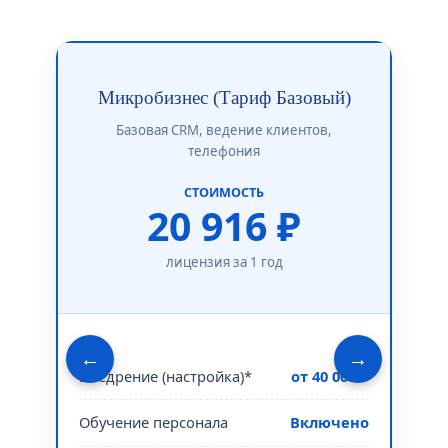
От
Микробизнес (Тариф Базовый)
И
Базовая CRM, ведение клиентов,
телефония
СТОИМОСТЬ
20 916 ₽
лицензия за 1 год
Сло
←
→
Внедрение (настройка)*
от 40 000 ₽
Наст
Обучение персонала
Включено
Техн