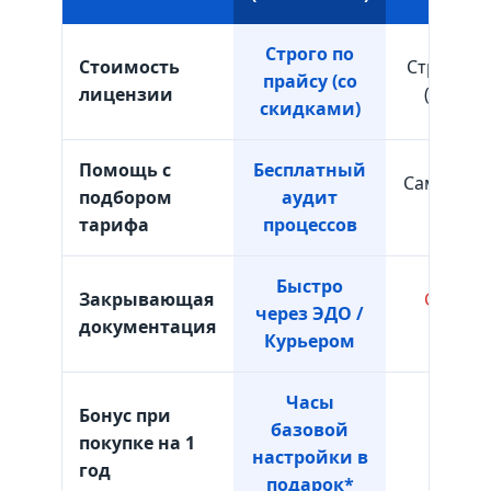
Строго по
Стоимость
Строго п
прайсу (со
лицензии
(со ски
скидками)
Помощь с
Бесплатный
Самостоя
подбором
аудит
выб
тарифа
процессов
Быстро
Закрывающая
Станда
через ЭДО /
документация
проц
Курьером
Часы
Бонус при
базовой
покупке на 1
Отсутс
настройки в
год
подарок*