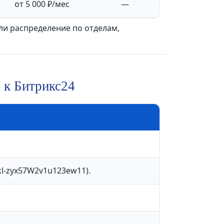
от 5 000 ₽/мес
—
 ли распределение по отделам,
 к Битрикс24
kl-zyx57W2v1u123ew11).