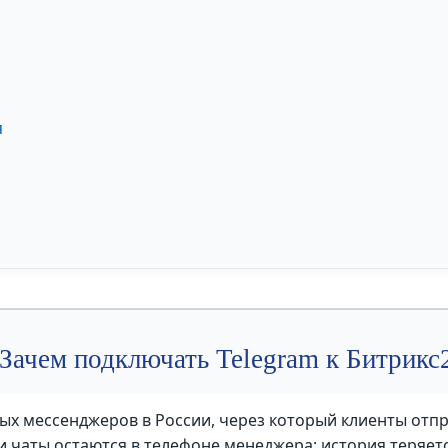
я
Зачем подключать Telegram к Битрикс
ых мессенджеров в России, через который клиенты отпр
 чаты остаются в телефоне менеджера: история теряется