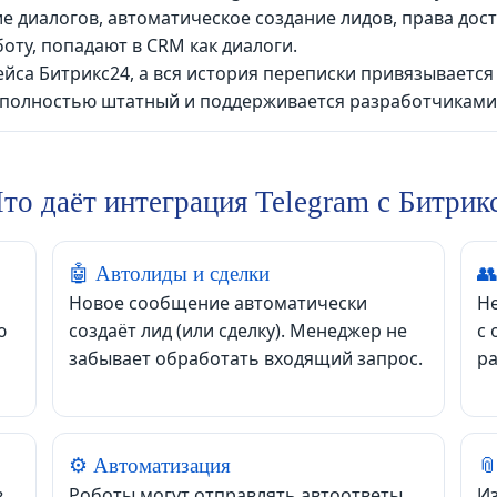
 диалогов, автоматическое создание лидов, права дост
ту, попадают в CRM как диалоги.
а Битрикс24, а вся история переписки привязывается к
I, полностью штатный и поддерживается разработчиками
то даёт интеграция Telegram с Битрик
🤖 Автолиды и сделки
👥
Новое сообщение автоматически
Не
ю
создаёт лид (или сделку). Менеджер не
с 
забывает обработать входящий запрос.
ра
⚙️ Автоматизация

в
Роботы могут отправлять автоответы,
Из