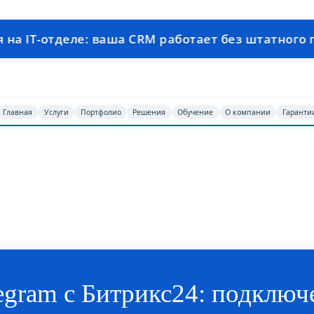
еле: ваша CRM работает без штатного программи
Главная
Услуги
Портфолио
Решения
Обучение
О компании
Гаранти
egram с Битрикс24: подключе