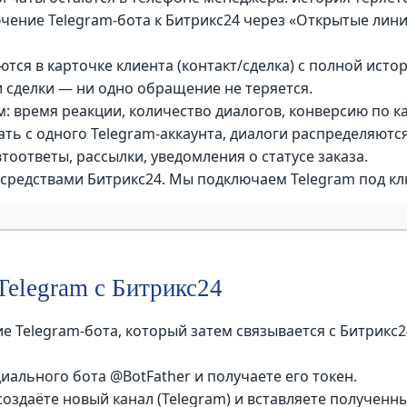
чение Telegram-бота к Битрикс24 через «Открытые лин
тся в карточке клиента (контакт/сделка) с полной исто
 сделки — ни одно обращение не теряется.
м: время реакции, количество диалогов, конверсию по 
ть с одного Telegram-аккаунта, диалоги распределяютс
тоответы, рассылки, уведомления о статусе заказа.
редствами Битрикс24. Мы подключаем Telegram под клю
Telegram с Битрикс24
Telegram-бота, который затем связывается с Битрикс24.
иального бота @BotFather и получаете его токен.
создаёте новый канал (Telegram) и вставляете полученны