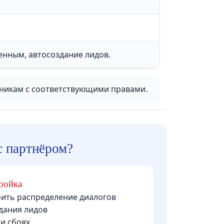
енным, автосоздание лидов.
дникам с соответствующими правами.
с партнёром?
ройка
оить распределение диалогов
дания лидов
и сбоях