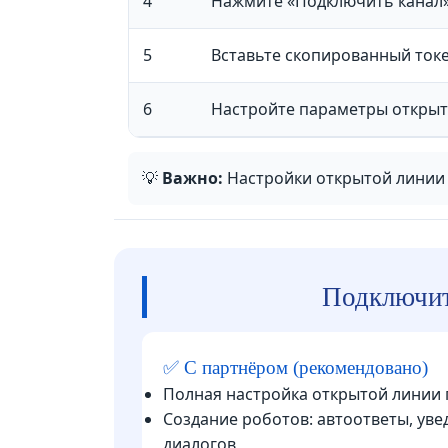
4
Нажмите «Подключить канал»
5
Вставьте скопированный токе
6
Настройте параметры открыто
💡
Важно:
Настройки открытой линии 
Подключить
✅ С партнёром (рекомендовано)
Полная настройка открытой линии 
Создание роботов: автоответы, ув
диалогов