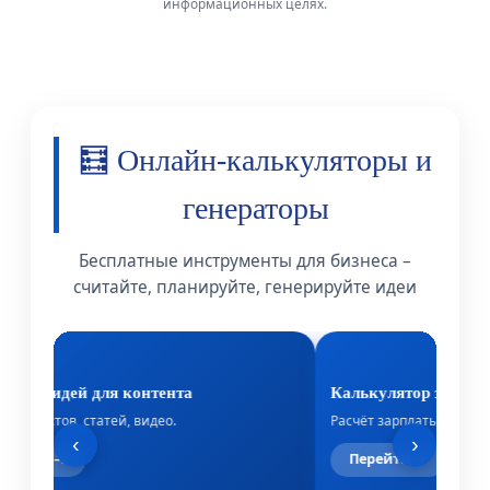
информационных целях.
🧮 Онлайн-калькуляторы и
генераторы
Бесплатные инструменты для бизнеса –
считайте, планируйте, генерируйте идеи
ератор идей для контента
Калькулятор зарплат
 для постов, статей, видео.
Расчёт зарплаты, НДФЛ 
‹
›
ерейти →
Перейти →