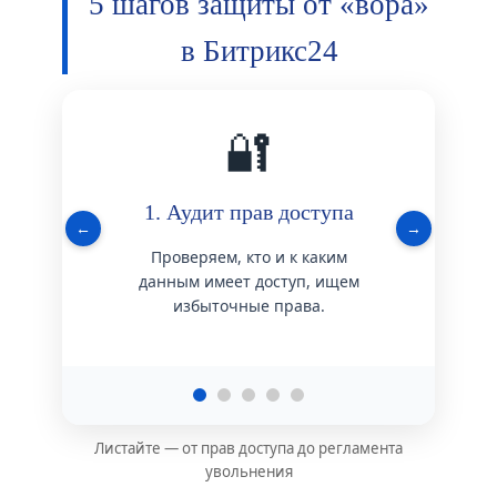
5 шагов защиты от «вора»
в Битрикс24
🔐
1. Аудит прав доступа
2. З
←
→
Проверяем, кто и к каким
Отключ
данным имеет доступ, ищем
выгрузки
избыточные права.
всех, 
Листайте — от прав доступа до регламента
увольнения