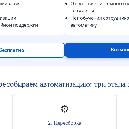
тимизация
Отсутствие системного п
сломается
тизации
Нет обучения сотрудник
ийной поддержки
автоматику
Возмож
бесплатно
ресобираем автоматизацию: три этапа 
⚙️
2. Пересборка