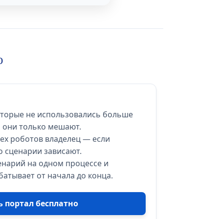
о
оторые не использовались больше
, они только мешают.
сех роботов владелец — если
о сценарии зависают.
енарий на одном процессе и
батывает от начала до конца.
ь портал бесплатно