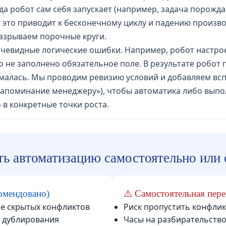
да робот сам себя запускает (например, задача порожда
й это приводит к бесконечному циклу и падению произв
разрываем порочные круги.
чевидные логические ошибки. Например, робот настрое
о не заполнено обязательное поле. В результате робот 
малась. Мы проводим ревизию условий и добавляем вс
напоминание менеджеру»), чтобы автоматика либо выпол
в конкретные точки роста.
ь автоматизацию самостоятельно или 
омендовано)
⚠️ Самостоятельная пер
ие скрытых конфликтов
Риск пропустить конфлик
з дублирования
Часы на разбирательство