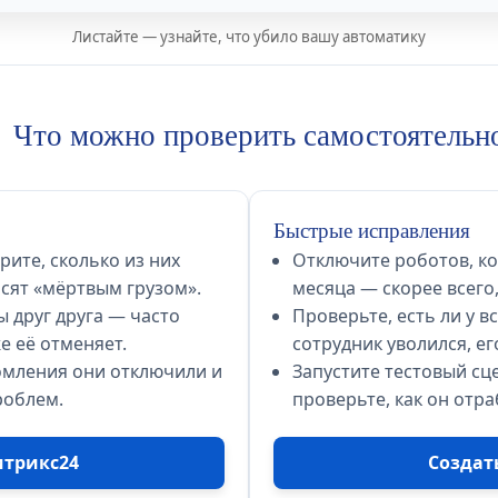
Листайте — узнайте, что убило вашу автоматику
Что можно проверить самостоятельн
Быстрые исправления
ите, сколько из них
Отключите роботов, к
исят «мёртвым грузом».
месяца — скорее всего
 друг друга — часто
Проверьте, есть ли у в
же её отменяет.
сотрудник уволился, ег
омления они отключили и
Запустите тестовый сц
роблем.
проверьте, как он отра
итрикс24
Создат