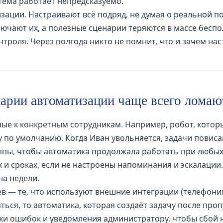
тема работает непредсказуемо.
ации. Настраивают всё подряд, не думая о реальной пол
лючают их, а полезные сценарии теряются в массе беспо
нтроля. Через полгода никто не помнит, что и зачем на
арии автоматизации чаще всего ломаю
ые к конкретным сотрудникам. Например, робот, котор
 по умолчанию. Когда Иван увольняется, задачи повисаю
уппы, чтобы автоматика продолжала работать при любых
 и сроках, если не настроены напоминания и эскалации
на недели.
 — те, что используют внешние интеграции (телефония,
ься, то автоматика, которая создаёт задачу после про
и ошибок и уведомления администратору, чтобы сбой н