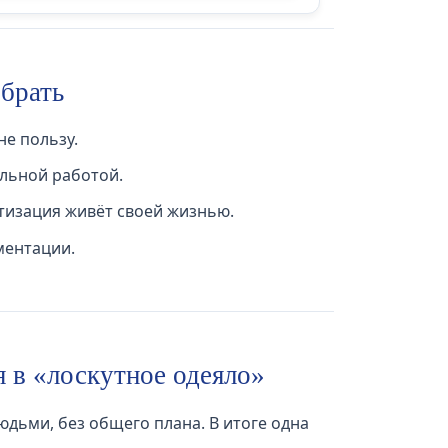
обрать
не пользу.
альной работой.
атизация живёт своей жизнью.
ментации.
я в «лоскутное одеяло»
дьми, без общего плана. В итоге одна