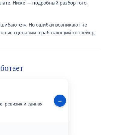
плате. Ниже — подробный разбор того,
 ошибаются». Но ошибки возникают не
отичные сценарии в работающий конвейер,
аботает
2. Со
→
е: ревизия и единая
Автоматика создаёт ш