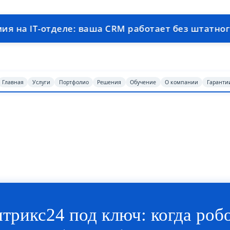
отделе: ваша CRM работает без штатного програ
Главная
Услуги
Портфолио
Решения
Обучение
О компании
Гаранти
трикс24 под ключ: когда робо