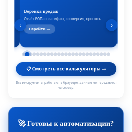
Воронка продаж
KPI сот
ями.
Отчёт РОПа: план/факт, конверсия, прогноз.
Расчёт за
‹
›
Перейти →
Пере
📋 Смотреть все калькуляторы →
Все инструменты работают в браузере, данные не передаются
на сервер.
🚀 Готовы к автоматизации?