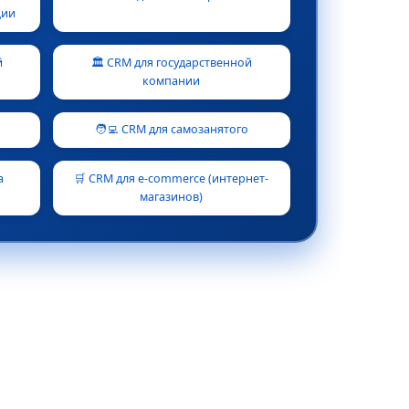
ции
й
🏛️ CRM для государственной
компании
🧑‍💻 CRM для самозанятого
а
🛒 CRM для e-commerce (интернет-
магазинов)