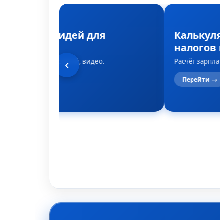
Генератор идей для
Калькул
контента
налогов 
Темы для постов, статей, видео.
Расчёт зарпла
‹
Перейти →
Перейти →