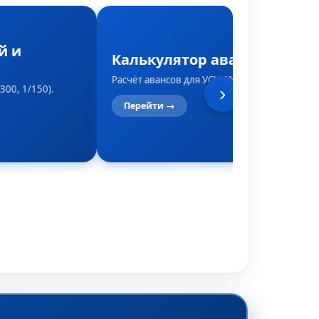
й и
Калькулятор авансов по УС
Расчёт авансов для УСН 6% или 15%.
300, 1/150).
›
Перейти →