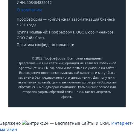
ИНН: 503404822012
О компании
Профреформа — комплексная автоматизация бизнеса
с 2010 года.
Группа компаний: Профреформа, ООО Бюро Финансов,
ООО Сэйл Софт.
Политика конфиденциальности
© 2022 Профреформа. Все права защищены.
Представленная на сайте информация не является публичной
офертой (ст. 437 ГК РФ), если иное прямо не указано на сайте.
Все сведения носят ознакомительный характер и могут быть
изменены без предварительного уведомления. Для получения
актуальных условий, цен и заключения договора необходимо
обратиться к менеджерам компании. Размещение заказа или
отправка формы обратной связи не считаются акцептом
оферты.
Заряжено
— Бесплатные Сайты и CRM.
Интернет-
магазин