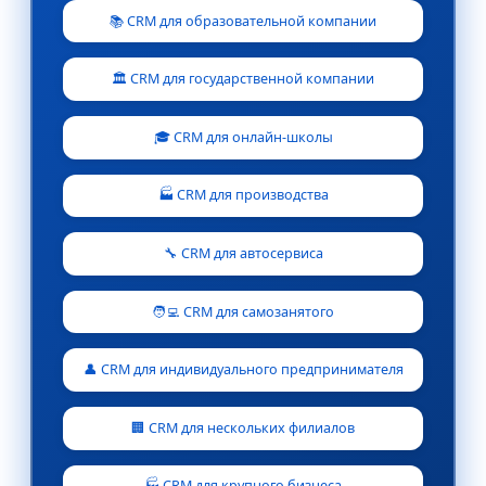
📚 CRM для образовательной компании
🏛️ CRM для государственной компании
🎓 CRM для онлайн-школы
🏭 CRM для производства
🔧 CRM для автосервиса
🧑‍💻 CRM для самозанятого
👤 CRM для индивидуального предпринимателя
🏢 CRM для нескольких филиалов
🏭 CRM для крупного бизнеса