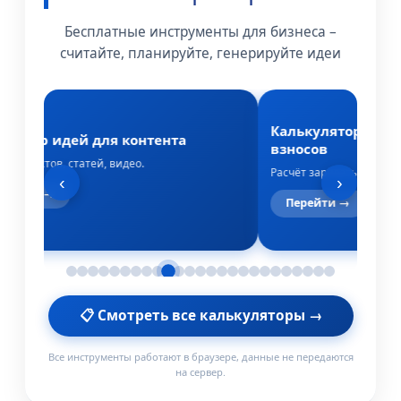
Бесплатные инструменты для бизнеса –
считайте, планируйте, генерируйте идеи
Калькулятор зарп
ератор идей для контента
взносов
 для постов, статей, видео.
Расчёт зарплаты, НДФЛ 
‹
›
ерейти →
Перейти →
📋 Смотреть все калькуляторы →
Все инструменты работают в браузере, данные не передаются
на сервер.