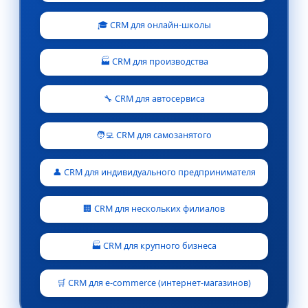
🎓 CRM для онлайн-школы
🏭 CRM для производства
🔧 CRM для автосервиса
🧑‍💻 CRM для самозанятого
👤 CRM для индивидуального предпринимателя
🏢 CRM для нескольких филиалов
🏭 CRM для крупного бизнеса
🛒 CRM для e-commerce (интернет-магазинов)