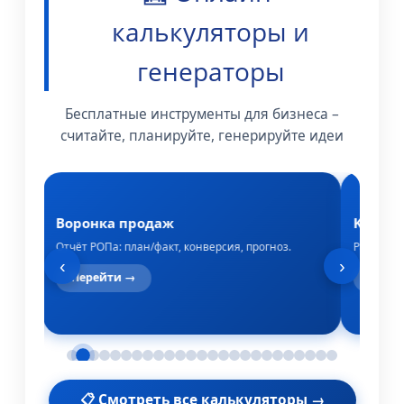
калькуляторы и
генераторы
Бесплатные инструменты для бизнеса –
считайте, планируйте, генерируйте идеи
Воронка продаж
KPI со
ями.
Отчёт РОПа: план/факт, конверсия, прогноз.
Расчёт за
‹
›
Перейти →
Пере
📋 Смотреть все калькуляторы →