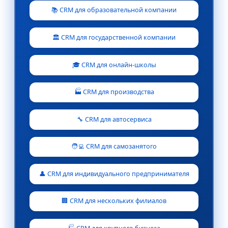
📚 CRM для образовательной компании
🏛️ CRM для государственной компании
🎓 CRM для онлайн-школы
🏭 CRM для производства
🔧 CRM для автосервиса
🧑‍💻 CRM для самозанятого
👤 CRM для индивидуального предпринимателя
🏢 CRM для нескольких филиалов