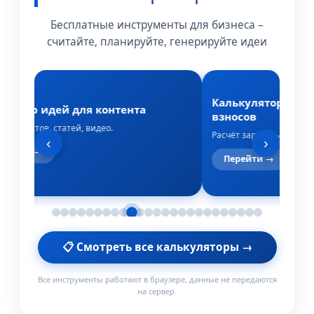
Бесплатные инструменты для бизнеса –
считайте, планируйте, генерируйте идеи
Калькулятор зарп
ератор идей для контента
взносов
 для постов, статей, видео.
Расчёт зарплаты, НДФЛ 
‹
›
ерейти →
Перейти →
📋 Смотреть все калькуляторы →
Все инструменты работают в браузере, данные не передаются
на сервер.