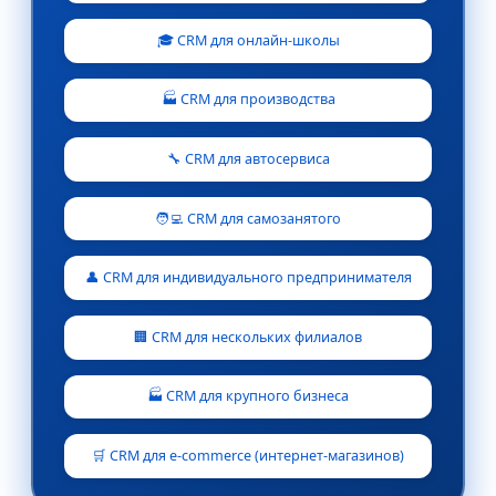
🎓 CRM для онлайн-школы
🏭 CRM для производства
🔧 CRM для автосервиса
🧑‍💻 CRM для самозанятого
👤 CRM для индивидуального предпринимателя
🏢 CRM для нескольких филиалов
🏭 CRM для крупного бизнеса
🛒 CRM для e-commerce (интернет-магазинов)