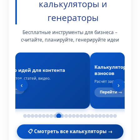
калькуляторы и
генераторы
Бесплатные инструменты для бизнеса –
считайте, планируйте, генерируйте идеи
Калькулятор зарп
ератор идей для контента
взносов
 для постов, статей, видео.
Расчёт зарплаты, НДФЛ 
‹
›
ерейти →
Перейти →
📋 Смотреть все калькуляторы →