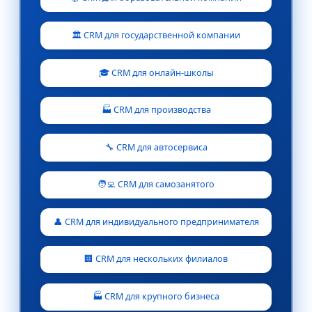
🏛️ CRM для государственной компании
🎓 CRM для онлайн-школы
🏭 CRM для производства
🔧 CRM для автосервиса
🧑‍💻 CRM для самозанятого
👤 CRM для индивидуального предпринимателя
🏢 CRM для нескольких филиалов
🏭 CRM для крупного бизнеса