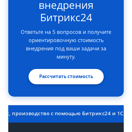
внедрения
Битрикс24
Ответьте на 5 вопросов и получите
ориентировочную стоимость
внедрения под ваши задачи за
минуту.
Рассчитать стоимость
 производство с помощью Битрикс24 и 1С. Скидк